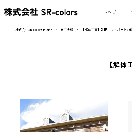
トップ
株式会社SR-colors HOME
>
施工実績
>
【解体工事】町田市でアパートの
【解体