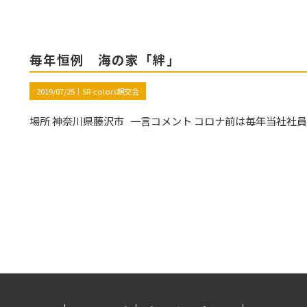
毎年恒例 海の家「絆」
2019/07/25｜
SR-colors親交会
場所 神奈川県藤沢市 一言コメント コロナ前は毎年当社社