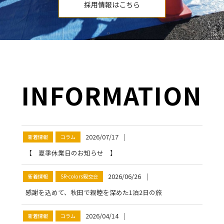
採用情報はこちら
INFORMATION
2026/07/17
│
新着情報
コラム
【 夏季休業日のお知らせ 】
2026/06/26
│
新着情報
SR-colors親交会
感謝を込めて、秋田で親睦を深めた1泊2日の旅
2026/04/14
│
新着情報
コラム