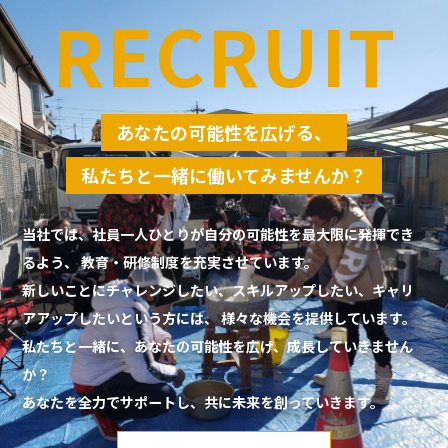
RECRUIT
あなたの可能性を広げる、
私たちと一緒に働いてみませんか？
当社では、社員一人ひとりが自分の可能性を最大限に発揮でき
るよう、
教育・研修制度を充実させています。
新しいことにチャレンジしたい、スキルアップしたい、キャリ
アアップしたいという方には、
様々な機会を提供しています。
私たちと一緒に、あなたの可能性を広げ、成長していきません
か？
あなたを全力でサポートし、共に未来を創っていきます。