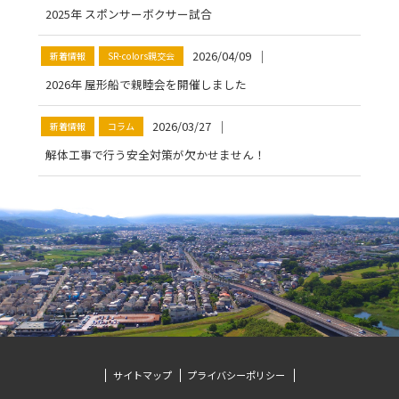
2025年 スポンサーボクサー試合
2026/04/09
│
新着情報
SR-colors親交会
2026年 屋形船で親睦会を開催しました
2026/03/27
│
新着情報
コラム
解体工事で行う安全対策が欠かせません！
サイトマップ
プライバシーポリシー