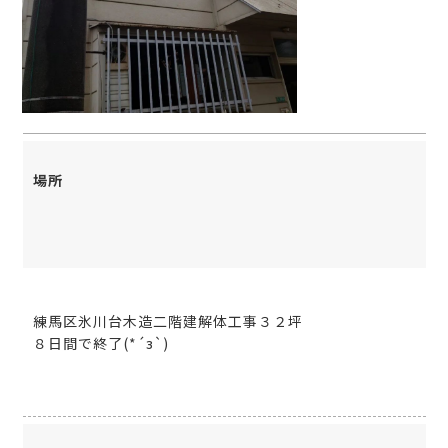
場所
練馬区氷川台木造二階建解体工事３２坪
８日間で終了(*´з`)