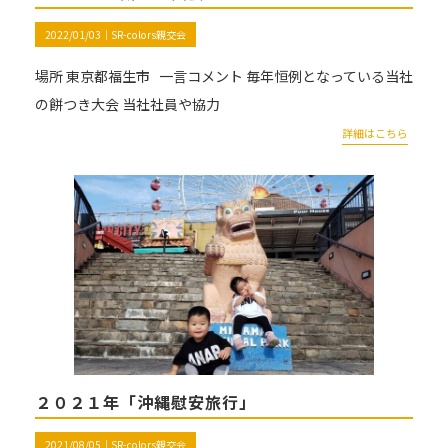
2022/01/03｜
SR-colors親交会
場所 東京都福生市 一言コメント 毎年恒例となっている当社
の餅つき大会 当社社員や協力
詳細はこちら
２０２１年「沖縄慰安旅行」
2021/08/05｜
SR-colors親交会