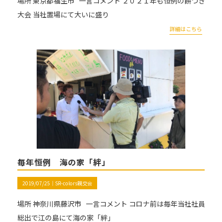
場所 東京都福生市 一言コメント ２０２１年も恒例の餅つき
大会 当社置場にて大いに盛り
詳細はこちら
毎年恒例 海の家「絆」
2019/07/25｜
SR-colors親交会
場所 神奈川県藤沢市 一言コメント コロナ前は毎年当社社員
総出で江の島にて海の家「絆」